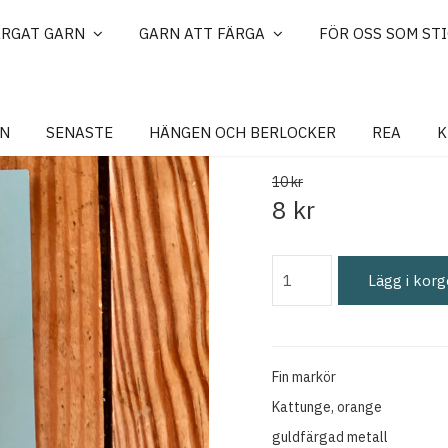
ÄRGAT GARN
GARN ATT FÄRGA
FÖR OSS SOM ST
MARKÖR, Kat
N
SENASTE
HÄNGEN OCH BERLOCKER
REA
K
10 kr
8 kr
Lägg i kor
Fin markör
Kattunge, orange
guldfärgad metall