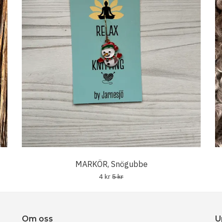
MARKÖR, Snögubbe
4 kr
5 kr
Om oss
U