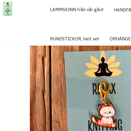
LAMMSKINN från vår gård
HANDF
Hem
MARKÖRER
MARKÖR, Kattunge, orange
RUNDSTICKOR, helt set
ÖRHÄNGE