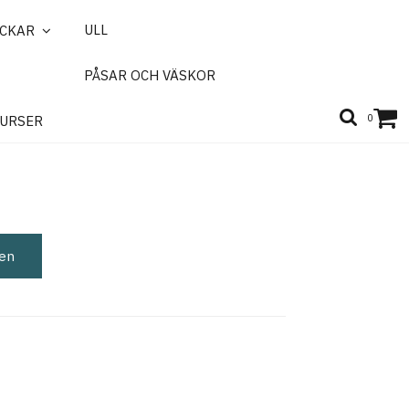
ULL
ICKAR
PÅSAR OCH VÄSKOR
tunge, orange
0
URSER
gen