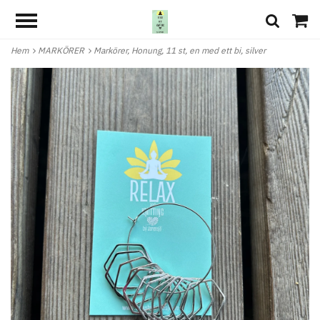
Hem
MARKÖRER
Markörer, Honung, 11 st, en med ett bi, silver