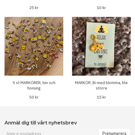
25 kr
10 kr
5 st MARKÖRER, bin och
MARKÖR, Bi med blomma, lite
honung
större
50 kr
15 kr
Anmäl dig till vårt nyhetsbrev
Prenumerera