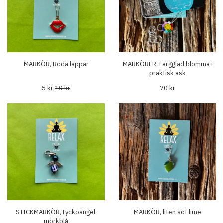
MARKÖR, Röda läppar
MARKÖRER, Färgglad blomma i
praktisk ask
5 kr
10 kr
70 kr
STICKMARKÖR, Lyckoängel,
MARKÖR, liten söt lime
mörkblå