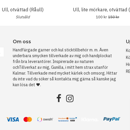
Ull, otvättad (Råull)
Ull, lite mörkare, otvättad 
Slutsåld
100 kr
150 kr
Om oss
U
Handfärgade garner och kul sticktillbehör m. m. Även
Ko
a
underbara smycken tillverkade av mig och handplockat
Kö
från bra leverantörer. Inspirerade av naturen
Hi
ochTillverkat av mig, Gunilla, i mitt hem strax utanför
R
Kalmar. Tillverkade med mycket kärlek och omsorg. Hittar
du inte vad du söker så kontakta mig gärna så kanske jag
kan lösa det ❤️.