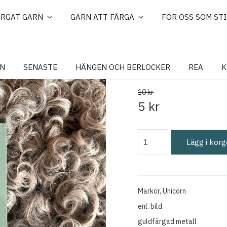
ÄRGAT GARN
GARN ATT FÄRGA
FÖR OSS SOM ST
MARKÖR, Un
N
SENASTE
HÄNGEN OCH BERLOCKER
REA
K
10 kr
5 kr
Lägg i kor
Markör, Unicorn
enl. bild
guldfärgad metall