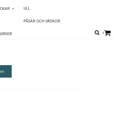
ULL
ICKAR
PÅSAR OCH VÄSKOR
icorn
0
URSER
gen