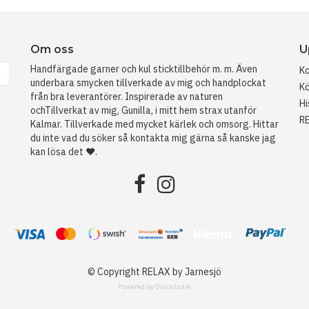
Om oss
U
Handfärgade garner och kul sticktillbehör m. m. Även
Ko
a
underbara smycken tillverkade av mig och handplockat
Kö
från bra leverantörer. Inspirerade av naturen
Hi
ochTillverkat av mig, Gunilla, i mitt hem strax utanför
R
Kalmar. Tillverkade med mycket kärlek och omsorg. Hittar
du inte vad du söker så kontakta mig gärna så kanske jag
kan lösa det ❤️.
© Copyright RELAX by Jarnesjö
Powered by Quickbutik