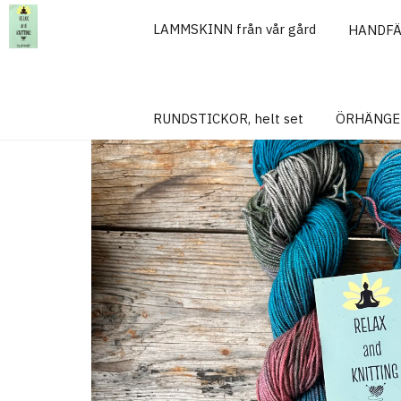
LAMMSKINN från vår gård
HANDF
Hem
HANDFÄRGAT GARN
Handfärgatgarn, Yak Sock, 50g
RUNDSTICKOR, helt set
ÖRHÄNGE