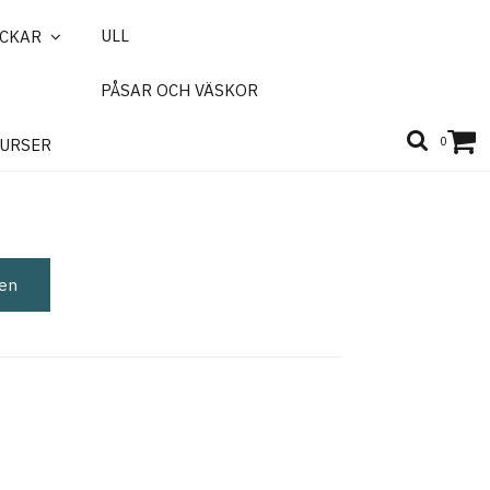
ULL
ICKAR
PÅSAR OCH VÄSKOR
rn, Yak Sock, 50g
0
URSER
gen