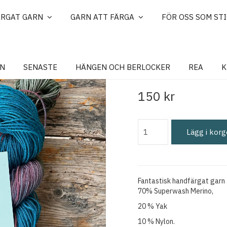
ÄRGAT GARN
GARN ATT FÄRGA
FÖR OSS SOM ST
Handfärgatga
N
SENASTE
HÄNGEN OCH BERLOCKER
REA
K
150 kr
Lägg i kor
Fantastisk handfärgat garn
70% Superwash Merino,
20 % Yak
10 % Nylon.