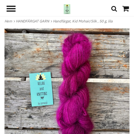
Hem
HANDFÄRGAT GARN
Handfärgat, Kid Mohair/Silk , 50 g, lila