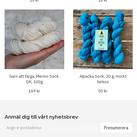
10 kr
10 kr
Garn att färga, Merino Sock,
Alpacka Sock, 20 g, mörkt
DK, 100g
turkos
169 kr
50 kr
Anmäl dig till vårt nyhetsbrev
Prenumerera