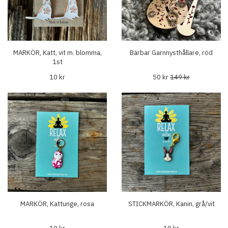
MARKÖR, Katt, vit m. blomma,
Bärbar Garnnysthållare, röd
1st
10 kr
50 kr
149 kr
MARKÖR, Kattunge, rosa
STICKMARKÖR, Kanin, grå/vit