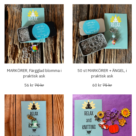
MARKÖRER, Färgglad blomma i
50 st MARKÖRER + ÄNGEL, i
praktisk ask
praktisk ask
56 kr
70 kr
60 kr
75 kr