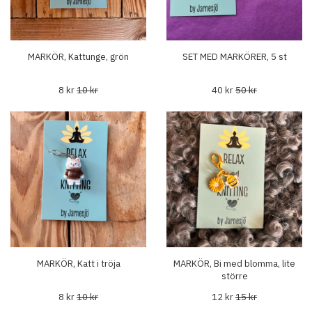
MARKÖR, Kattunge, grön
SET MED MARKÖRER, 5 st
8 kr
10 kr
40 kr
50 kr
MARKÖR, Katt i tröja
MARKÖR, Bi med blomma, lite
större
8 kr
10 kr
12 kr
15 kr