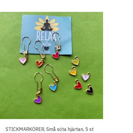
STICKMARKÖRER, Små söta hjärtan, 5 st