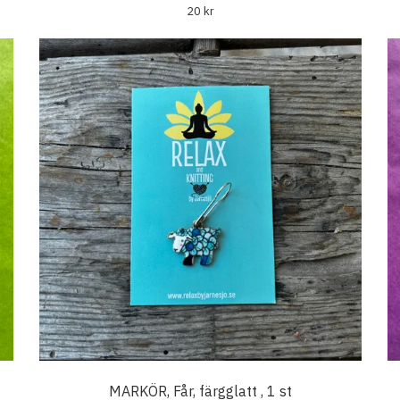
20 kr
MARKÖR, Får, färgglatt , 1 st