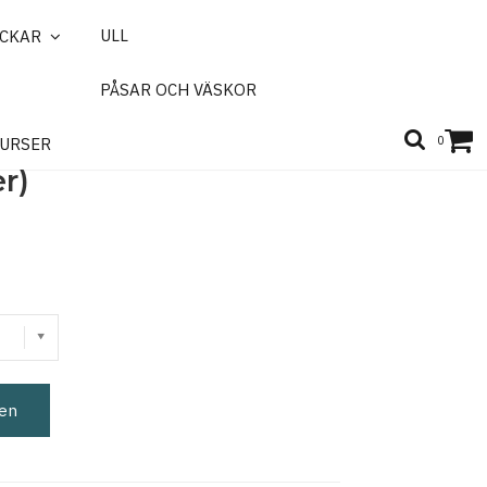
ULL
ICKAR
PÅSAR OCH VÄSKOR
ka orter, Öland
0
URSER
r)
gen