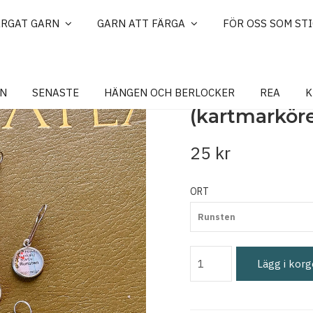
ÄRGAT GARN
GARN ATT FÄRGA
FÖR OSS SOM ST
MARKÖR, Oli
N
SENASTE
HÄNGEN OCH BERLOCKER
REA
K
(kartmarköre
25 kr
ORT
Runsten
Lägg i kor