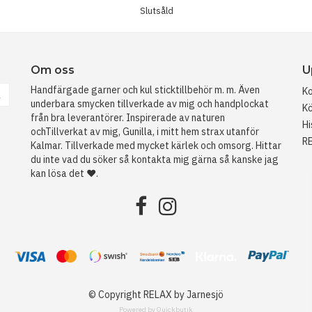
Slutsåld
Om oss
U
Handfärgade garner och kul sticktillbehör m. m. Även
Ko
a
underbara smycken tillverkade av mig och handplockat
Kö
från bra leverantörer. Inspirerade av naturen
Hi
ochTillverkat av mig, Gunilla, i mitt hem strax utanför
R
Kalmar. Tillverkade med mycket kärlek och omsorg. Hittar
du inte vad du söker så kontakta mig gärna så kanske jag
kan lösa det ❤️.
© Copyright RELAX by Jarnesjö
Powered by Quickbutik