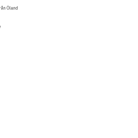
från Öland
e