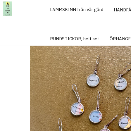
LAMMSKINN från vår gård
HANDF
Hem
MARKÖRER
MARKÖR, Olika orter, Öland (kartmarkörer)
RUNDSTICKOR, helt set
ÖRHÄNGE