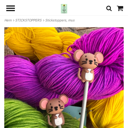
Hem
STICKSTOPPERS
Stickstoppers, mus